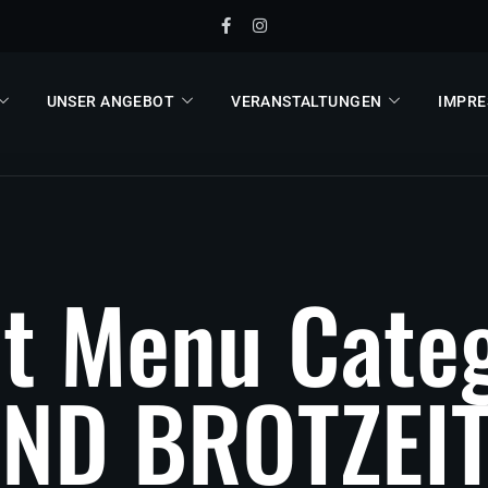
UNSER ANGEBOT
VERANSTALTUNGEN
IMPRE
n
t
M
e
n
u
C
a
t
e
U
N
D
B
R
O
T
Z
E
I