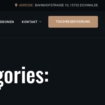
ADRESSE:
BAHNHOFSTRASSE 10, 15732 EICHWALDE
TISCHRESERVIERUNG
SSIONEN
KONTAKT
g
o
r
i
e
s
:
T