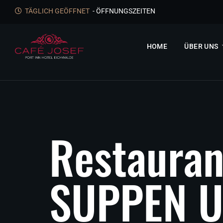
TÄGLICH GEÖFFNET
- ÖFFNUNGSZEITEN
HOME
ÜBER UNS
R
e
s
t
a
u
r
a
S
U
P
P
E
N