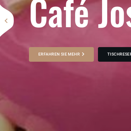
C
a
f
é
J
o
ERFAHREN SIE MEHR
TISCHRESE