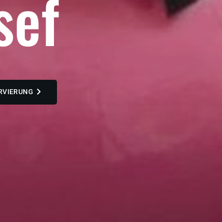
s
e
f
RVIERUNG