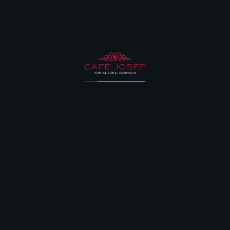
*Sollten Sie Ihre Anmeldung nicht wahrnehmen können,
verfällt Ihr Ticket ohne anteilige Rückerstattung. Ausnahme
von Absagen, welche 48Std. Vor dem Event abgegeben
werden.
Ihr klassisches Kaffeehaus in modernem
Ambiente.